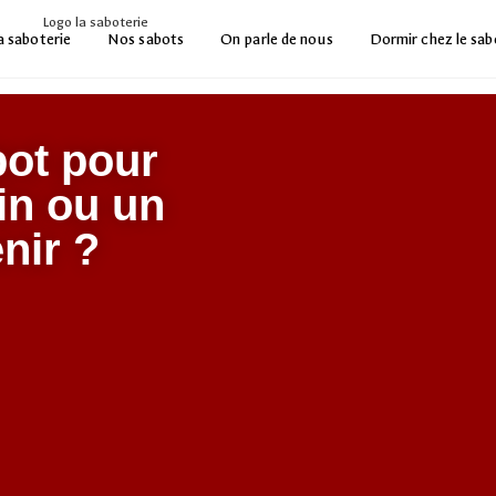
la saboterie
Nos sabots
On parle de nous
Dormir chez le sab
bot pour
din ou un
nir ?