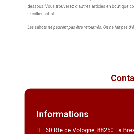
dessous. Vous trouverez d’autres articles en boutique 
le collier sabot…
Les sabots ne peuvent pas être retournés. On ne fait pas d’
Conta
Informations
60 Rte de Vologne, 88250 La Bre